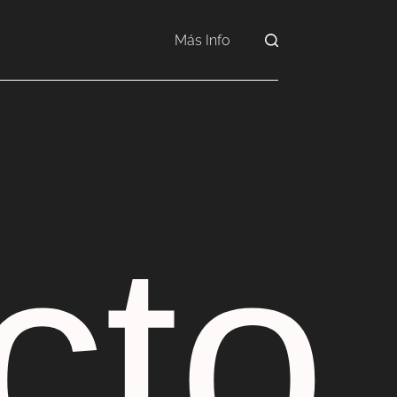
Más Info
cto