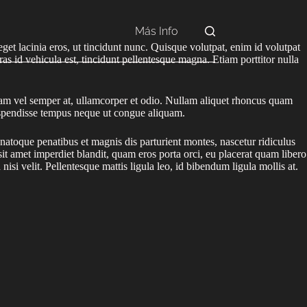
Más Info
eget lacinia eros, ut tincidunt nunc. Quisque volutpat, enim id volutpat
ras id vehicula est, tincidunt pellentesque magna. Etiam porttitor nulla
liquam vel semper at, ullamcorper et odio. Nullam aliquet rhoncus quam
 Suspendisse tempus neque ut congue aliquam.
us natoque penatibus et magnis dis parturient montes, nascetur ridiculus
t amet imperdiet blandit, quam eros porta orci, eu placerat quam libero
nisi velit. Pellentesque mattis ligula leo, id bibendum ligula mollis at.