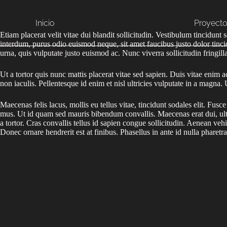
Saltar
al
contenido
Inicio
Proyecto
Etiam placerat velit vitae dui blandit sollicitudin. Vestibulum tincidunt
interdum, purus odio euismod neque, sit amet faucibus justo dolor tincidu
urna, quis vulputate justo euismod ac. Nunc viverra sollicitudin fringilla
Ut a tortor quis nunc mattis placerat vitae sed sapien. Duis vitae enim 
non iaculis. Pellentesque id enim et nisl ultricies vulputate in a magna
Maecenas felis lacus, mollis eu tellus vitae, tincidunt sodales elit. Fusc
mus. Ut id quam sed mauris bibendum convallis. Maecenas erat dui, ultr
a tortor. Cras convallis tellus id sapien congue sollicitudin. Aenean vehi
Donec ornare hendrerit est at finibus. Phasellus in ante id nulla pharetr