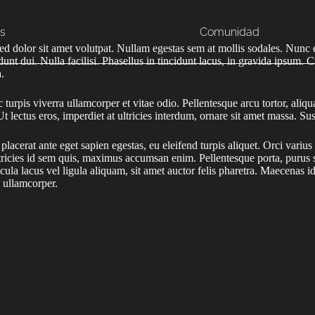
s
Comunidad
 sed dolor sit amet volutpat. Nullam egestas sem at mollis sodales. Nunc 
nt dui. Nulla facilisi. Phasellus in tincidunt lacus, in gravida ipsum. C
.
ac turpis viverra ullamcorper et vitae odio. Pellentesque arcu tortor, a
. Ut lectus eros, imperdiet at ultricies interdum, ornare sit amet massa.
e placerat ante eget sapien egestas, eu eleifend turpis aliquet. Orci vari
icies id sem quis, maximus accumsan enim. Pellentesque porta, purus si
cula lacus vel ligula aliquam, sit amet auctor felis pharetra. Maecenas id 
a ullamcorper.