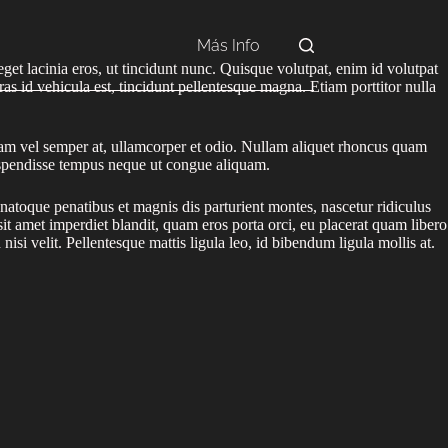
Más Info
eget lacinia eros, ut tincidunt nunc. Quisque volutpat, enim id volutpat
ras id vehicula est, tincidunt pellentesque magna. Etiam porttitor nulla
liquam vel semper at, ullamcorper et odio. Nullam aliquet rhoncus quam
 Suspendisse tempus neque ut congue aliquam.
us natoque penatibus et magnis dis parturient montes, nascetur ridiculus
t amet imperdiet blandit, quam eros porta orci, eu placerat quam libero
nisi velit. Pellentesque mattis ligula leo, id bibendum ligula mollis at.