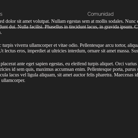
s
Comunidad
 sed dolor sit amet volutpat. Nullam egestas sem at mollis sodales. Nunc 
nt dui. Nulla facilisi. Phasellus in tincidunt lacus, in gravida ipsum. C
.
ac turpis viverra ullamcorper et vitae odio. Pellentesque arcu tortor, a
. Ut lectus eros, imperdiet at ultricies interdum, ornare sit amet massa.
e placerat ante eget sapien egestas, eu eleifend turpis aliquet. Orci vari
icies id sem quis, maximus accumsan enim. Pellentesque porta, purus si
cula lacus vel ligula aliquam, sit amet auctor felis pharetra. Maecenas id 
a ullamcorper.