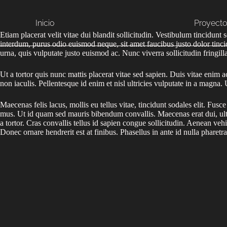
Saltar
al
contenido
Inicio
Proyecto
Etiam placerat velit vitae dui blandit sollicitudin. Vestibulum tincidunt
interdum, purus odio euismod neque, sit amet faucibus justo dolor tincidu
urna, quis vulputate justo euismod ac. Nunc viverra sollicitudin fringilla
Ut a tortor quis nunc mattis placerat vitae sed sapien. Duis vitae enim 
non iaculis. Pellentesque id enim et nisl ultricies vulputate in a magna
Maecenas felis lacus, mollis eu tellus vitae, tincidunt sodales elit. Fusc
mus. Ut id quam sed mauris bibendum convallis. Maecenas erat dui, ultr
a tortor. Cras convallis tellus id sapien congue sollicitudin. Aenean vehi
Donec ornare hendrerit est at finibus. Phasellus in ante id nulla pharetr